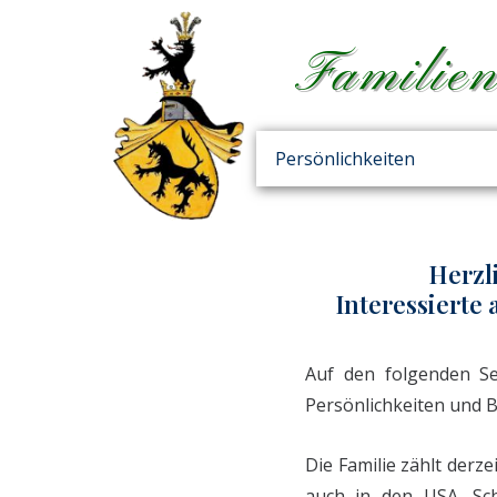
Zum
Inhalt
Familien
springen
Persönlichkeiten
Herzl
Interessierte 
Auf den folgenden Se
Persönlichkeiten und 
Die Familie zählt derz
auch in den USA, Sch