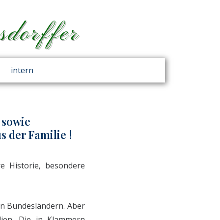
sdorffer
intern
 sowie
s der Familie !
e Historie, besondere
uen Bundesländern. Aber
lien. Die in Klammern