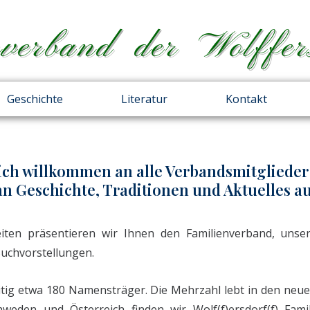
verband der Wolffer
Geschichte
Literatur
Kontakt
ich willkommen an alle Verbandsmitglieder
an Geschichte, Traditionen und Aktuelles au
iten präsentieren wir Ihnen den Familienverband, unser
Buchvorstellungen.
eitig etwa 180 Namensträger. Die Mehrzahl lebt in den ne
weden und Österreich finden wir Wolf(f)ersdorf(f) Fami